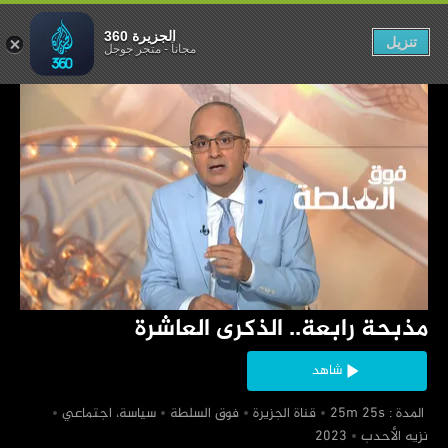
. الذكرى العاشرة
الجزيرة 360
تنزيل
مجاناً
-
متجر جوجل
‏مذبحة رابعة.. الذكرى العاشرة
شاهد
‏ المدة : 25m 25s
‏قناة الجزيرة
‏فوق السلطة
‏سياسة، اجتماعي
‏نزيه الأحدب