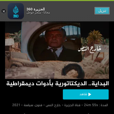
بأدوات ديمقراطية
الجزيرة 360
تنزيل
مجاناً
-
متجر جوجل
‏البداية.. الديكتاتورية بأدوات ديمقراطية
شاهد
‏ المدة : 24m 55s
‏قناة الجزيرة
‏خارج النص
‏فنون، سياسة