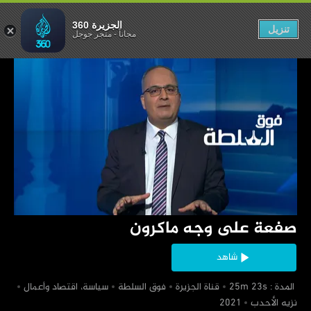
لى وجه ماكرون
الجزيرة 360
تنزيل
مجاناً
-
متجر جوجل
‏صفعة على وجه ماكرون
شاهد
‏ المدة : 25m 23s
‏قناة الجزيرة
‏فوق السلطة
‏سياسة، اقتصاد وأعمال
‏نزيه الأحدب