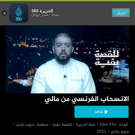
لفرنسي من مالي
الجزيرة 360
تنزيل
مجاناً
-
متجر جوجل
‏الانسحاب الفرنسي من مالي
شاهد
‏ المدة : 50m 29s
‏قناة الجزيرة
‏للقصة بقية
‏سياسة، حروب وأمن
‏فيروز زياني