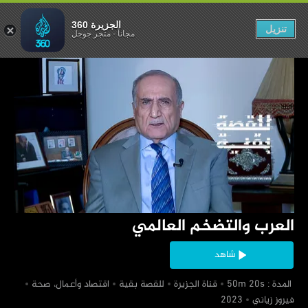
والتضخم العالمي
الجزيرة 360
تنزيل
مجاناً
-
متجر جوجل
‏العرب والتضخم العالمي
شاهد
‏ المدة : 50m 20s
‏قناة الجزيرة
‏للقصة بقية
‏اقتصاد وأعمال، صحة
‏فيروز زياني