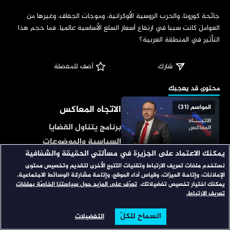
‏جائحة كورونا، والحرب الروسية الأوكرانية، وموجات الجفاف، وغيرها من 
العوامل كانت سببا في ارتفاع أسعار السلع الأساسية عالميا. فما حجم هذا 
التأثير في المنطقة العربية؟
شارك
 أضف للمفضلة
‏محتوى قد يعجبك
الاتجاه المعاكس
المواسم (31)
برنامج يتناول القضايا
السياسية والموضوعات
يمكنك الاعتماد على الجزيرة في مسألتي الحقيقة والشفافية
الخلافية والجدلية الساخنة.
نستخدم ملفات تعريف الارتباط وتقنيات التتبع الأخرى لتقديم وتخصيص محتوى
سيناريوهات
المواسم (9)
يستضيف في كل حلقة
الإعلانات، وإتاحة الميزات، وقياس أداء الموقع، وإتاحة مشاركة الوسائط الاجتماعية.
ضيفين على طرفي نقيض
يمكنك اختيار تخصيص تفضيلاتك.
تعرّف على المزيد حول سياستنا الخاصّة بملفات
يبحث في السيناريوهات
تعريف الارتباط.
يفسح لهما المجال لتقديم
المحتملة للأحداث الإقليمية
وجهات متضاربة تكون أحيانا
السماح للكلّ
التفضيلات
والدولية؛ بقراءة المعطيات
الرئيسية
تصفح
البحث
مغايرة لما هو متداول سياسياً