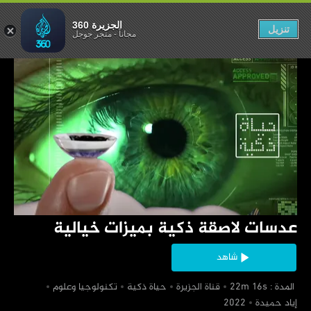
 بميزات خيالية
الجزيرة 360
تنزيل
مجاناً
-
متجر جوجل
‏عدسات لاصقة ذكية بميزات خيالية
شاهد
‏ المدة : 22m 16s
‏قناة الجزيرة
‏حياة ذكية
‏تكنولوجيا وعلوم
‏إياد حميدة