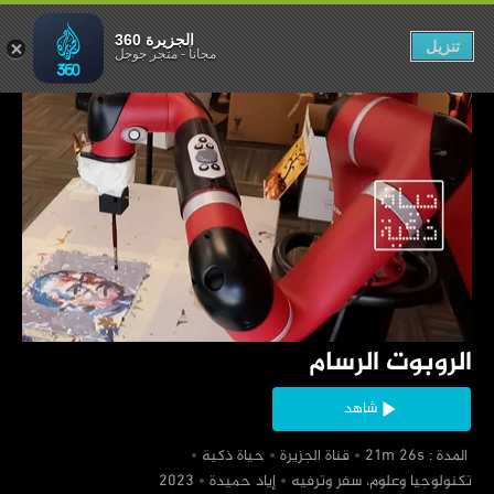
الروبوت الرسام
الجزيرة 360
تنزيل
مجاناً
-
متجر جوجل
‏الروبوت الرسام
شاهد
‏ المدة : 21m 26s
‏قناة الجزيرة
‏حياة ذكية
‏تكنولوجيا وعلوم، سفر وترفيه
‏إياد حميدة