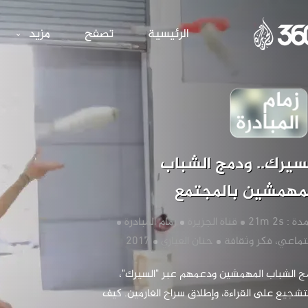
ودمج الشباب الم
الرئيسية
تصفح
مزيد
‏السيرك.. ودمج الشباب 
مهمشين بالمجتمع
دة : 21m 2s
‏قناة الجزيرة
‏زمام المبادرة
جتماعي، فكر وثقافة
‏حنان العياري
‏دمج الشباب المهمشين ودعمهم عبر "السيرك"، 
والتشجيع على القراءة، وإطلاق سراح الغارمين. كيف 