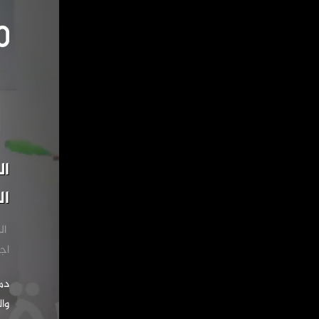
السيرك.. 
ال
‏ الم
‏ا