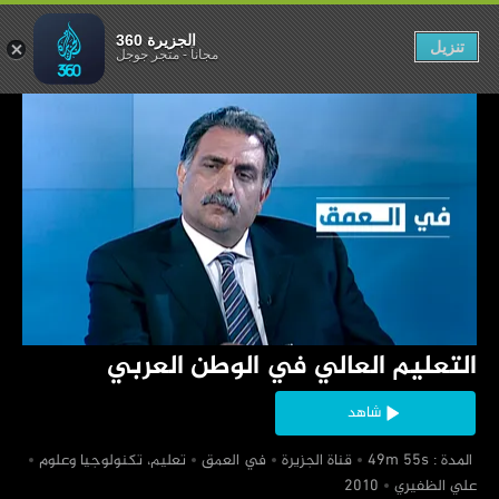
في الوطن العربي
الجزيرة 360
تنزيل
مجاناً
-
متجر جوجل
‏التعليم العالي في الوطن العربي
شاهد
‏ المدة : 49m 55s
‏قناة الجزيرة
‏في العمق
‏تعليم، تكنولوجيا وعلوم
‏علي الظفيري