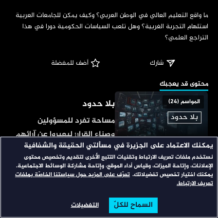
‏ما واقع التعليم العالي في الوطن العربي؟ وكيف يمكن للجامعات العربية 
استلهام التجربة الغربية؟ وهل تلعب السياسات الحكومية دورا في هذا 
التراجع العلمي؟
شارك
 أضف للمفضلة
‏محتوى قد يعجبك
بلا حدود
المواسم (24)
مساحة تفرد للمسؤولين
وصناع القرار؛ ليعبروا عن آرائهم
يمكنك الاعتماد على الجزيرة في مسألتي الحقيقة والشفافية
في أهم قضايا الساعة، يتبنى
نستخدم ملفات تعريف الارتباط وتقنيات التتبع الأخرى لتقديم وتخصيص محتوى
الاتجاه المعاكس
المواسم (31)
المذيع وجهة النظر المخالفة
الإعلانات، وإتاحة الميزات، وقياس أداء الموقع، وإتاحة مشاركة الوسائط الاجتماعية.
للضيف؛ ليوجه له مجموعة
يمكنك اختيار تخصيص تفضيلاتك.
تعرّف على المزيد حول سياستنا الخاصّة بملفات
برنامج يتناول القضايا
تعريف الارتباط.
متتالية من الأسئلة، بأسلوب
السياسية والموضوعات
يدفعه للإدلاء بمعلومات مثيرة.
السماح للكلّ
التفضيلات
الخلافية والجدلية الساخنة.
الرئيسية
تصفح
البحث