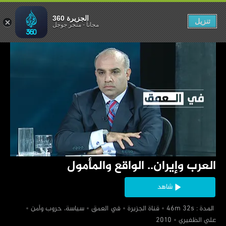
. الواقع والمأمول
الجزيرة 360
تنزيل
مجاناً
-
متجر جوجل
‏العرب وإيران.. الواقع والمأمول
شاهد
‏ المدة : 46m 32s
‏قناة الجزيرة
‏في العمق
‏سياسة، حروب وأمن
‏علي الظفيري