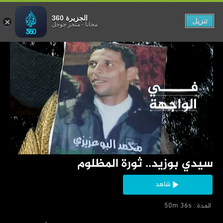
.. ثورة المظلوم
الجزيرة 360
تنزيل
مجاناً
-
متجر جوجل
‏سيدي بوزيد.. ثورة المظلوم
شاهد
‏ المدة : 50m 36s