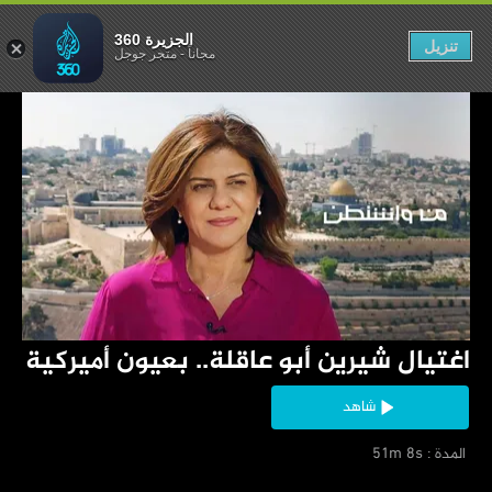
.. بعيون أميركية
الجزيرة 360
تنزيل
مجاناً
-
متجر جوجل
‏اغتيال شيرين أبو عاقلة.. بعيون أميركية
شاهد
‏ المدة : 51m 8s