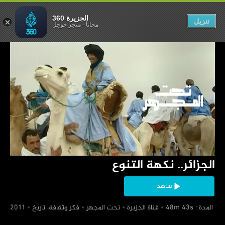
ائر.. نكهة التنوع
الجزيرة 360
تنزيل
مجاناً
-
متجر جوجل
‏الجزائر.. نكهة التنوع
شاهد
‏ المدة : 48m 43s
‏قناة الجزيرة
‏تحت المجهر
‏فكر وثقافة، تاريخ