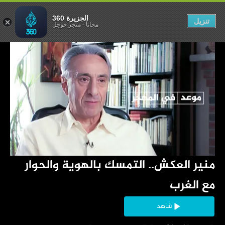
الحوار مع الغرب
الجزيرة 360
تنزيل
مجاناً
-
متجر جوجل
‏منير العكش.. التمسك بالهوية والحوار 
مع الغرب
شاهد