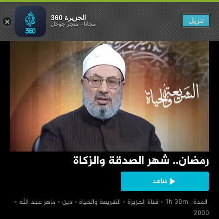
 الصدقة والزكاة
الجزيرة 360
تنزيل
مجاناً
-
متجر جوجل
‏رمضان.. شهر الصدقة والزكاة
شاهد
‏ المدة : 1h 30m
‏قناة الجزيرة
‏الشريعة والحياة
‏دين
‏ماهر عبد الله