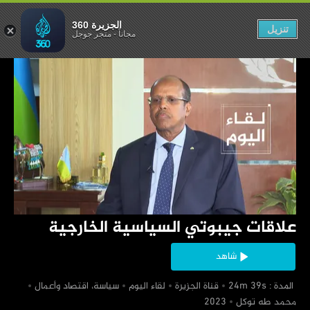
ياسية الخارجية
الجزيرة 360
تنزيل
مجاناً
-
متجر جوجل
‏علاقات جيبوتي السياسية الخارجية
شاهد
‏ المدة : 24m 39s
‏قناة الجزيرة
‏لقاء اليوم
‏سياسة، اقتصاد وأعمال
‏محمد طه توكل